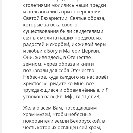
столетиями молились наши предки
и пользовались при совершении
Святой Евхаристии. Святые образа,
которые за века своего
существования были свидетелями
святых молитв наших предков, их
радостей и скорбей, их живой веры
и любви к Богу и Матери Церкви.
Они, живя здесь, в Отечестве
земном, через образа и книги
познавали для себя Отечество
Небесное, куда каждого из нас зовёт
Христос: «Придите ко Мне, все
труждающиеся и обременённые, и Я
успокою вас» (Ев. Мф., гл.11,ст.28).
Желаю всем Вам, посещающим
храм-музей, чтобы небесные
покровители земли Белорусской, в
честь которых освящен сей храм,