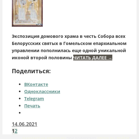
Экспозиция домового храма в честь Собора всех
Белорусских святых в Гомельском епархиальном
управлении пополнилась еще одной уникальной
иконой второй половины
ЧИТАТЬ ДАЛЕЕ
→
Поделиться:
ВКонтакте
Одноклассники
Telegram
Печать
14.06.2021
1
2
РАБОТАЕТ НА PRIHOD.RU
ПРИ ПОДДЕРЖКЕ
ORTOX.RU
[
ВОЙТИ
]